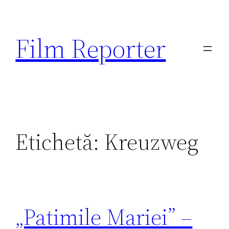
Sari
la
Film Reporter
conținut
Etichetă:
Kreuzweg
„Patimile Mariei” –