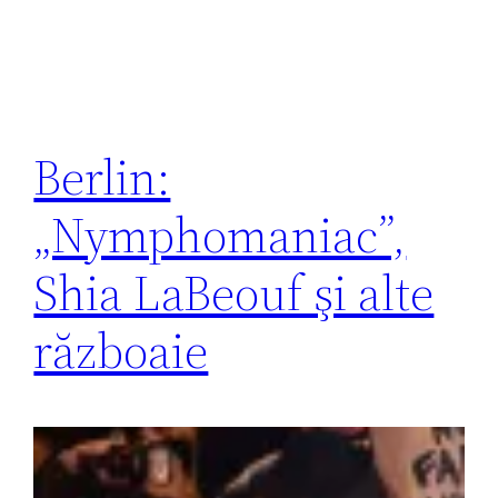
Berlin:
„Nymphomaniac”,
Shia LaBeouf şi alte
războaie