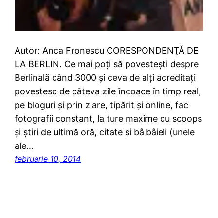
Autor: Anca Fronescu CORESPONDENŢĂ DE
LA BERLIN. Ce mai poţi să povesteşti despre
Berlinală când 3000 şi ceva de alţi acreditaţi
povestesc de câteva zile încoace în timp real,
pe bloguri şi prin ziare, tipărit şi online, fac
fotografii constant, la ture maxime cu scoops
şi ştiri de ultimă oră, citate şi bâlbâieli (unele
ale…
februarie 10, 2014