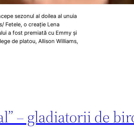
cepe sezonul al doilea al unuia
ls/ Fetele, o creaţie Lena
ui a fost premiată cu Emmy şi
olege de platou, Allison Williams,
” – gladiatorii de bi