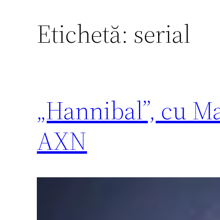
Etichetă:
serial
„Hannibal”, cu Ma
AXN