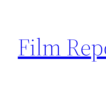
Sari
la
conținut
Film Rep