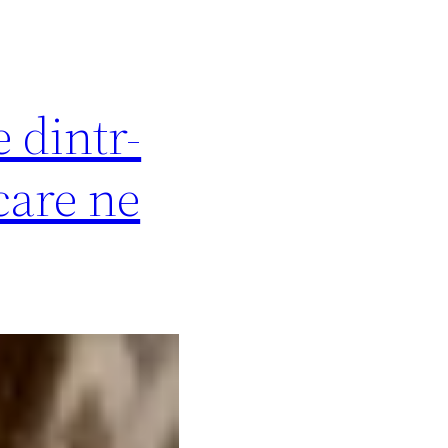
 dintr-
care ne