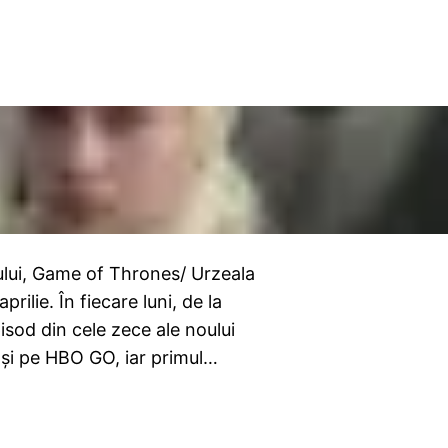
nului, Game of Thrones/ Urzeala
rilie. În fiecare luni, de la
sod din cele zece ale noului
t şi pe HBO GO, iar primul…