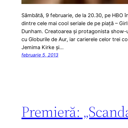
Sâmbătă, 9 februarie, de la 20.30, pe HBO în
dintre cele mai cool seriale de pe piaţă – Gir
Dunham. Creatoarea şi protagonista show-ul
cu Globurile de Aur, iar carierele celor trei c
Jemima Kirke şi…
februarie 5, 2013
Premieră: „Scandal