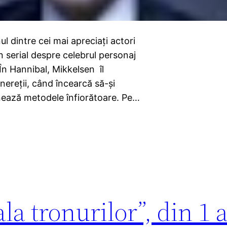
ul dintre cei mai apreciați actori
 serial despre celebrul personaj
În Hannibal, Mikkelsen îl
inereții, când încearcă să-și
inează metodele înfiorătoare. Pe…
a tronurilor”, din 1 a