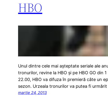
HBO
Unul dintre cele mai așteptate seriale ale a
tronurilor, revine la HBO şi pe HBO GO din 1 ap
22.00, HBO va difuza în premieră câte un epi
sezon. Urzeala tronurilor va putea fi urmări
martie 24, 2013