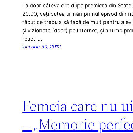
La doar câteva ore după premiera din Statele
20.00, veţi putea urmări primul episod din n
făcut ce trebuia să facă de mult pentru a evit
şi vizionate (doar) pe Internet, şi anume pr
reacţii…
ianuarie 30, 2012
Femeia care nu ui
– „Memorie perfe