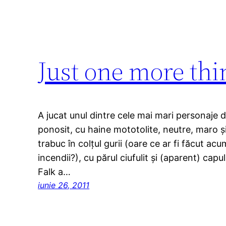
Just one more th
A jucat unul dintre cele mai mari personaje d
ponosit, cu haine mototolite, neutre, maro şi
trabuc în colţul gurii (oare ce ar fi făcut a
incendii?), cu părul ciufulit şi (aparent) capul 
Falk a…
iunie 26, 2011