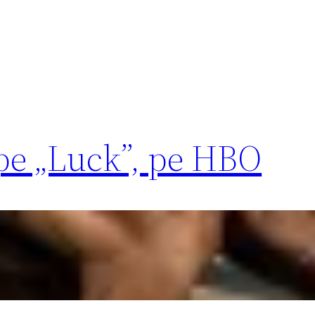
e „Luck”, pe HBO