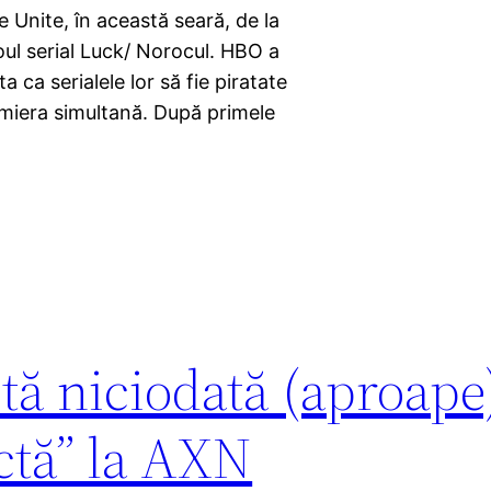
 Unite, în această seară, de la
oul serial Luck/ Norocul. HBO a
a ca serialele lor să fie piratate
emiera simultană. După primele
tă niciodată (aproape
ctă” la AXN