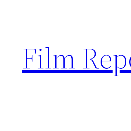
Sari
la
conținut
Film Rep