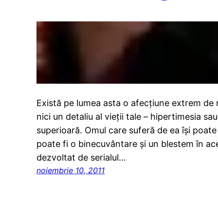
Există pe lumea asta o afecţiune extrem de ra
nici un detaliu al vieţii tale – hipertimesia 
superioară. Omul care suferă de ea îşi poate
poate fi o binecuvântare şi un blestem în a
dezvoltat de serialul…
noiembrie 10, 2011