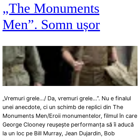
„The Monuments
Men”. Somn ușor
„Vremuri grele…/ Da, vremuri grele…”. Nu e finalul
unei anecdote, ci un schimb de replici din The
Monuments Men/Eroii monumentelor, filmul în care
George Clooney reuşeşte performanţa să îi aducă
la un loc pe Bill Murray, Jean Dujardin, Bob