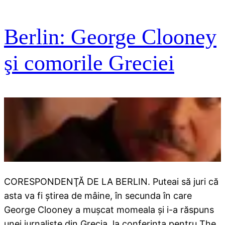
Berlin: George Clooney
şi comorile Greciei
CORESPONDENŢĂ DE LA BERLIN. Puteai să juri că
asta va fi ştirea de mâine, în secunda în care
George Clooney a muşcat momeala şi i-a răspuns
unei jurnaliste din Grecia, la conferinţa pentru The