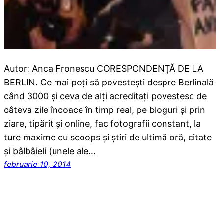
Autor: Anca Fronescu CORESPONDENŢĂ DE LA
BERLIN. Ce mai poţi să povesteşti despre Berlinală
când 3000 şi ceva de alţi acreditaţi povestesc de
câteva zile încoace în timp real, pe bloguri şi prin
ziare, tipărit şi online, fac fotografii constant, la
ture maxime cu scoops şi ştiri de ultimă oră, citate
şi bâlbâieli (unele ale…
februarie 10, 2014