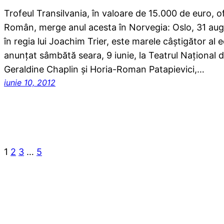
Trofeul Transilvania, în valoare de 15.000 de euro, ofe
Român, merge anul acesta în Norvegia: Oslo, 31 augu
în regia lui Joachim Trier, este marele câștigător al ed
anunțat sâmbătă seara, 9 iunie, la Teatrul Național di
Geraldine Chaplin și Horia-Roman Patapievici,…
iunie 10, 2012
1
2
3
…
5