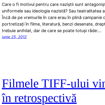
Care o fi motivul pentru care naziştii sunt antagonişti
uniformele sau ideologia nazistă? Sau teatralitatea a
Încă de pe vremurile în care erau în plină campanie d
portretizaţi în filme, literatură, benzi desenate, dre
trebuie anihilat, dar de care se poate totuşi râde:…
iunie 25, 2012
Filmele TIFF-ului vin 
în retrospectivă