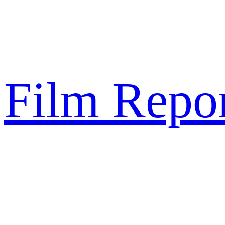
Sari
la
conținut
Film Repor