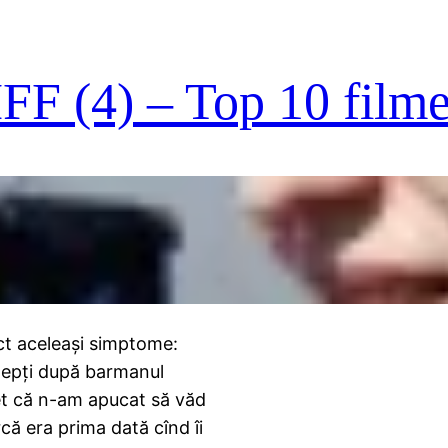
TIFF (4) – Top 10 film
act aceleaşi simptome:
ştepţi după barmanul
ret că n-am apucat să văd
ă era prima dată cînd îi