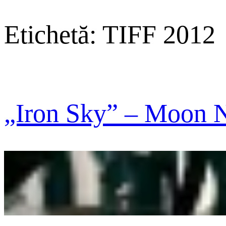
Etichetă:
TIFF 2012
„Iron Sky” – Moon N