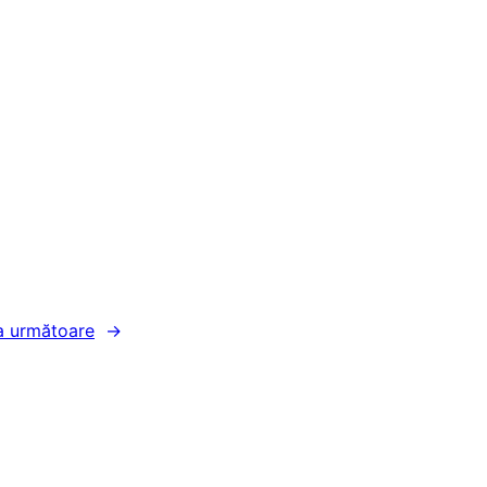
a următoare
→