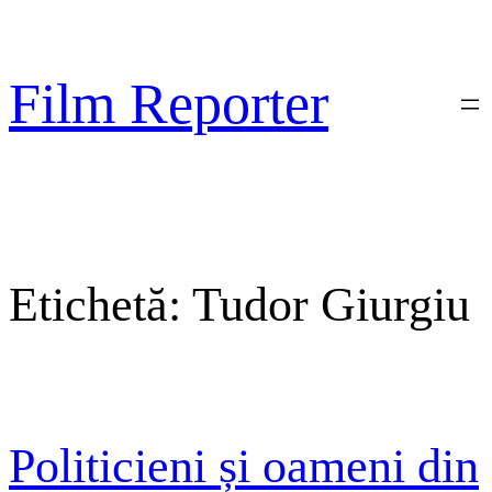
Sari
la
conținut
Film Reporter
Etichetă:
Tudor Giurgiu
Politicieni și oameni din