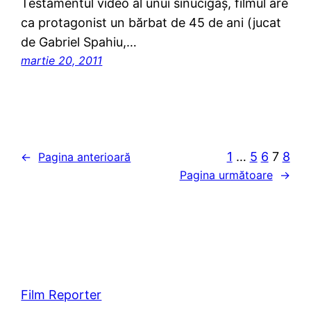
Testamentul video al unui sinucigaş, filmul are
ca protagonist un bărbat de 45 de ani (jucat
de Gabriel Spahiu,…
martie 20, 2011
1
…
5
6
7
8
←
Pagina anterioară
Pagina următoare
→
Film Reporter