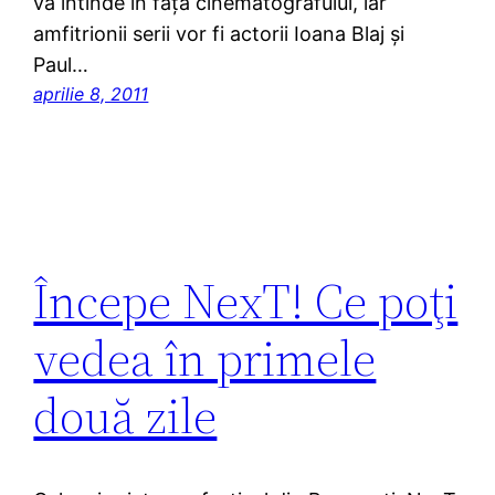
va întinde în faţa cinematografului, iar
amfitrionii serii vor fi actorii Ioana Blaj şi
Paul…
aprilie 8, 2011
Începe NexT! Ce poţi
vedea în primele
două zile