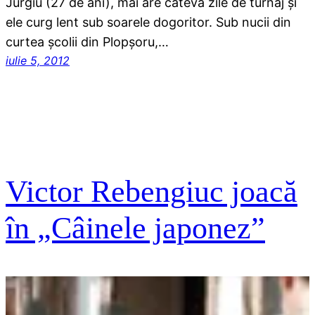
Jurgiu (27 de ani), mai are câteva zile de turnaj şi
ele curg lent sub soarele dogoritor. Sub nucii din
curtea şcolii din Plopşoru,…
iulie 5, 2012
Victor Rebengiuc joacă
în „Câinele japonez”