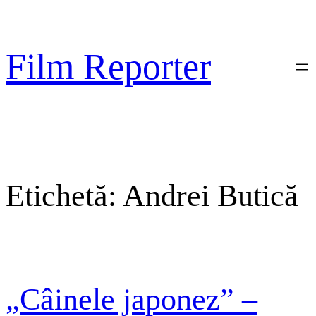
Sari
la
conținut
Film Reporter
Etichetă:
Andrei Butică
„Câinele japonez” –