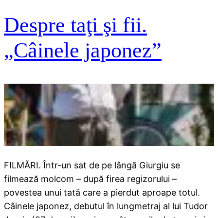
Despre taţi şi fii.
„Câinele japonez”
FILMĂRI. Într-un sat de pe lângă Giurgiu se
filmează molcom – după firea regizorului –
povestea unui tată care a pierdut aproape totul.
Câinele japonez, debutul în lungmetraj al lui Tudor