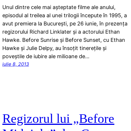
Unul dintre cele mai aşteptate filme ale anului,
episodul al treilea al unei trilogii începute în 1995, a
avut premiera la Bucureşti, pe 26 iunie, în prezenţa
regizorului Richard Linklater şi a actorului Ethan
Hawke. Before Sunrise şi Before Sunset, cu Ethan
Hawke şi Julie Delpy, au însoţit tinereţile şi
poveştile de iubire ale milioane de…
iulie 8, 2013
Regizorul lui „Before