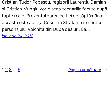
Cristian Tudor Popescu, regizorii Laurenţiu Damian
şi Cristian Mungiu vor diseca scenariile făcute după
fapte reale. Prezentatoarea ediţiei de săptămâna
aceasta este actriţa Cosmina Stratan, interpreta
personajului Voichita din După dealuri. Ea…
ianuarie 24, 2013
1
2
3
…
6
Pagina următoare
→