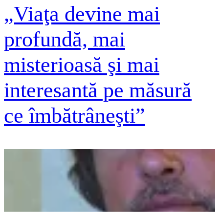
„Viaţa devine mai
profundă, mai
misterioasă şi mai
interesantă pe măsură
ce îmbătrâneşti”