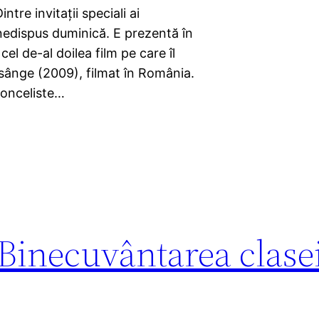
 invitații speciali ai
inedispus duminică. E prezentă în
el de-al doilea film pe care îl
sânge (2009), filmat în România.
olonceliste…
 Binecuvântarea clase