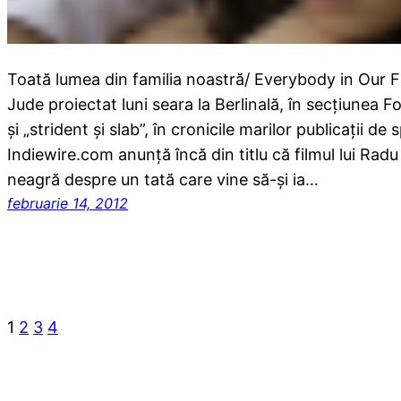
Toată lumea din familia noastră/ Everybody in Our Fa
Jude proiectat luni seara la Berlinală, în secţiunea F
şi „strident şi slab”, în cronicile marilor publicaţii de 
Indiewire.com anunţă încă din titlu că filmul lui Ra
neagră despre un tată care vine să-şi ia…
februarie 14, 2012
1
2
3
4