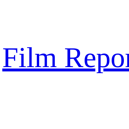
Sari
la
conținut
Film Repor