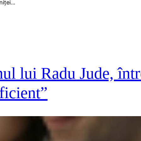
iniţei…
mul lui Radu Jude, înt
ficient”