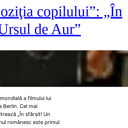
ziţia copilului”: „În
a Ursul de Aur”
ondială a filmului lui
a Berlin. Cel mai
trează „În sfârşit! Un
ilmul românesc este primul