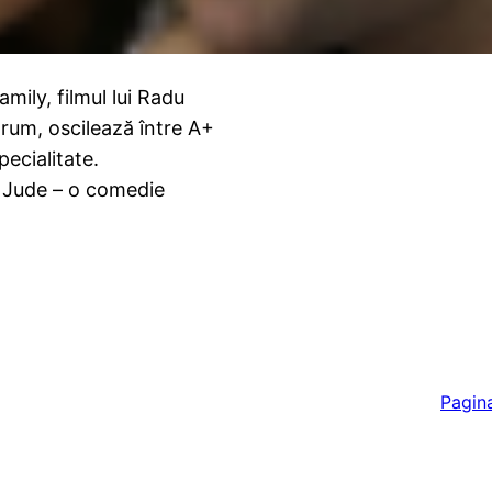
mily, filmul lui Radu
orum, oscilează între A+
specialitate.
du Jude – o comedie
Pagin