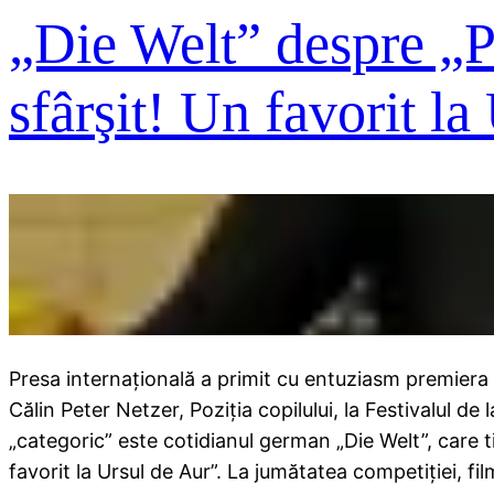
„Die Welt” despre „Po
sfârşit! Un favorit l
Presa internaţională a primit cu entuziasm premiera m
Călin Peter Netzer, Poziţia copilului, la Festivalul de l
„categoric” este cotidianul german „Die Welt”, care ti
favorit la Ursul de Aur”. La jumătatea competiţiei, f