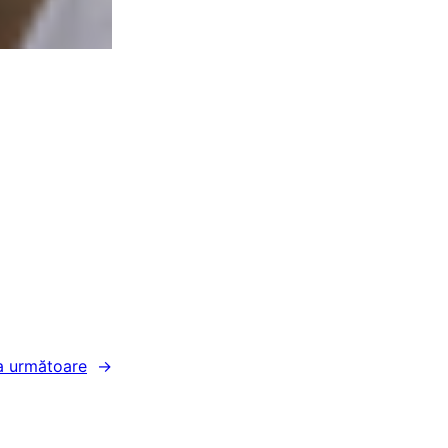
a următoare
→