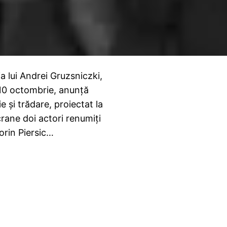
 lui Andrei Gruzsniczki,
 10 octombrie, anunță
 și trădare, proiectat la
ane doi actori renumiți
lorin Piersic…