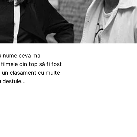
 cu nume ceva mai
filmele din top să fi fost
șit un clasament cu multe
cu destule…