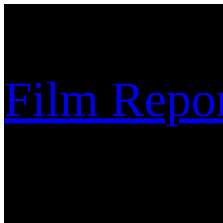
Sari
la
conținut
Film Repor