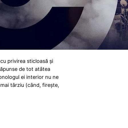
u privirea sticloasă și
trăpunse de tot atâtea
nologul ei interior nu ne
ai târziu (când, firește,