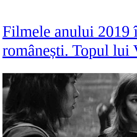
Filmele anului 2019 
românești. Topul lui