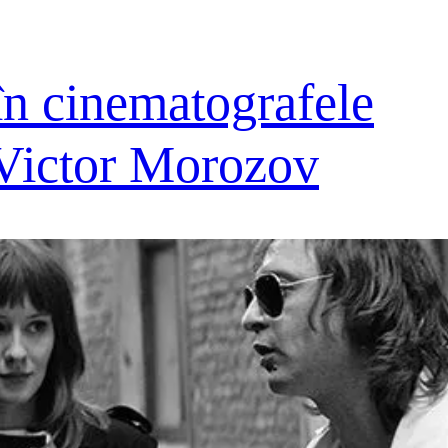
în cinematografele
 Victor Morozov